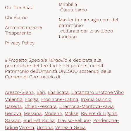
Mirabilia
On The Road
 Oleoturismo
Chi Siamo
Master in management del 
patrimonio
Amministrazione 
 culturale per lo sviluppo 
Trasparente
turistico
Privacy Policy
Il Progetto Speciale Mirabilia
 è dedicata alla 
promozione dei territori e dei percorsi nei siti 
Patrimonio dell’Umanità UNESCO sostenuti delle 
Camere di Commercio di:
Arezzo-Siena
,
Bari
,
Basilicata
,
Catanzaro Crotone Vibo
Valentia
,
Foggia
,
Frosinone-Latina
,
Irpinia Sannio
,
Caserta
,
Chieti-Pescara
,
Cremona-Mantova-Pavia
,
Genova
,
Messina
,
Modena
,
Molise
,
Riviere di Liguria
,
Sassari
,
Sud Est Sicilia
,
Treviso-Belluno
,
Pordenone-
Udine
Verona
,
Umbria
,
Venezia Giulia
.