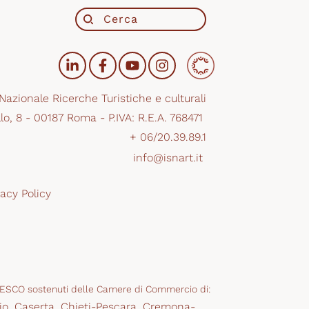
 Nazionale Ricerche Turistiche e culturali
lo, 8 - 00187 Roma - P.IVA: R.E.A. 768471 
+ 06/20.39.89.1
info@isnart.it 
vacy Policy
 UNESCO sostenuti delle Camere di Commercio di:
io
,
Caserta
,
Chieti-Pescara
,
Cremona-