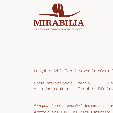
Luoghi
Attività
Eventi
News
CamCom
Borsa internazionale 
Premio
Mir
del turismo culturale
 Top of the PID
Da
Il Progetto Speciale Mirabilia
 è dedicata alla pro
Arezzo-Siena
,
Bari
,
Basilicata
,
Catanzaro C