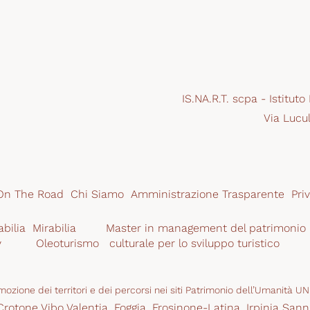
IS.NA.R.T. scpa - Istituto
Via Lucul
On The Road
Chi Siamo
Amministrazione Trasparente
Pri
abilia
Mirabilia
Master in management del patrimonio
y
 Oleoturismo
 culturale per lo sviluppo turistico
mozione dei territori e dei percorsi nei siti Patrimonio dell’Umanità
rotone Vibo Valentia
,
Foggia
,
Frosinone-Latina
,
Irpinia Sann