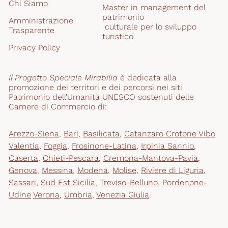
Chi Siamo
Master in management del 
patrimonio
Amministrazione 
 culturale per lo sviluppo 
Trasparente
turistico
Privacy Policy
Il Progetto Speciale Mirabilia
 è dedicata alla 
promozione dei territori e dei percorsi nei siti 
Patrimonio dell’Umanità UNESCO sostenuti delle 
Camere di Commercio di:
Arezzo-Siena
,
Bari
,
Basilicata
,
Catanzaro Crotone Vibo
Valentia
,
Foggia
,
Frosinone-Latina
,
Irpinia Sannio
,
Caserta
,
Chieti-Pescara
,
Cremona-Mantova-Pavia
,
Genova
,
Messina
,
Modena
,
Molise
,
Riviere di Liguria
,
Sassari
,
Sud Est Sicilia
,
Treviso-Belluno
,
Pordenone-
Udine
Verona
,
Umbria
,
Venezia Giulia
.