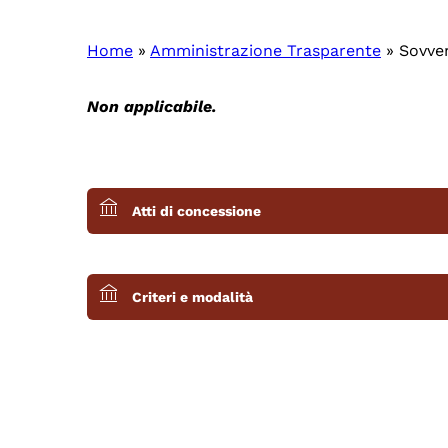
Home
»
Amministrazione Trasparente
»
Sovven
Non applicabile.
Atti di concessione
Criteri e modalità