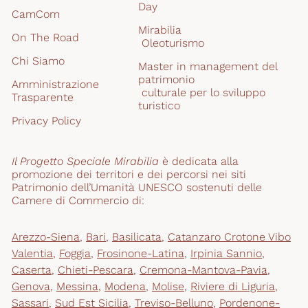
Day
CamCom
Mirabilia
On The Road
 Oleoturismo
Chi Siamo
Master in management del 
patrimonio
Amministrazione 
 culturale per lo sviluppo 
Trasparente
turistico
Privacy Policy
Il Progetto Speciale Mirabilia
 è dedicata alla 
promozione dei territori e dei percorsi nei siti 
Patrimonio dell’Umanità UNESCO sostenuti delle 
Camere di Commercio di:
Arezzo-Siena
,
Bari
,
Basilicata
,
Catanzaro Crotone Vibo
Valentia
,
Foggia
,
Frosinone-Latina
,
Irpinia Sannio
,
Caserta
,
Chieti-Pescara
,
Cremona-Mantova-Pavia
,
Genova
,
Messina
,
Modena
,
Molise
,
Riviere di Liguria
,
Sassari
,
Sud Est Sicilia
,
Treviso-Belluno
,
Pordenone-