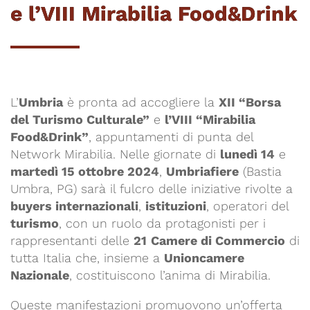
e l’VIII Mirabilia Food&Drink
L’
Umbria
è pronta ad accogliere la
XII “Borsa
del Turismo Culturale”
e
l’VIII “Mirabilia
Food&Drink”
, appuntamenti di punta del
Network Mirabilia. Nelle giornate di
lunedì 14
e
martedì 15 ottobre 2024
,
Umbriafiere
(Bastia
Umbra, PG) sarà il fulcro delle iniziative rivolte a
buyers internazionali
,
istituzioni
, operatori del
turismo
, con un ruolo da protagonisti per i
rappresentanti delle
21
Camere di Commercio
di
tutta Italia che, insieme a
Unioncamere
Nazionale
, costituiscono l’anima di Mirabilia.
Queste manifestazioni promuovono un’offerta