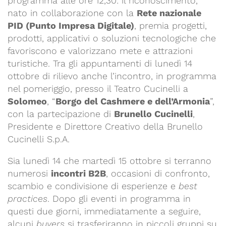
programma alle ore 12,30: il riconoscimento,
nato in collaborazione con la
Rete nazionale
PID (Punto Impresa Digitale)
, premia progetti,
prodotti, applicativi o soluzioni tecnologiche che
favoriscono e valorizzano mete e attrazioni
turistiche. Tra gli appuntamenti di lunedì 14
ottobre di rilievo anche l’incontro, in programma
nel pomeriggio, presso il Teatro Cucinelli a
Solomeo
, “
Borgo del Cashmere e dell’Armonia
”,
con la partecipazione di
Brunello Cucinelli
,
Presidente e Direttore Creativo della Brunello
Cucinelli S.p.A.
Sia lunedì 14 che martedì 15 ottobre si terranno
numerosi
incontri B2B
, occasioni di confronto,
scambio e condivisione di esperienze e
best
practices
. Dopo gli eventi in programma in
questi due giorni, immediatamente a seguire,
alcuni
buyers
si trasferiranno in piccoli gruppi su