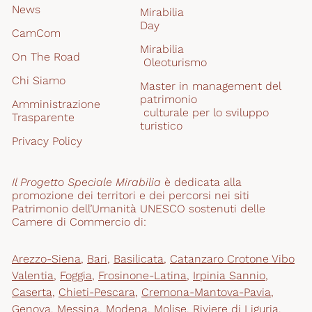
News
Mirabilia
Day
CamCom
Mirabilia
On The Road
 Oleoturismo
Chi Siamo
Master in management del 
patrimonio
Amministrazione 
 culturale per lo sviluppo 
Trasparente
turistico
Privacy Policy
Il Progetto Speciale Mirabilia
 è dedicata alla 
promozione dei territori e dei percorsi nei siti 
Patrimonio dell’Umanità UNESCO sostenuti delle 
Camere di Commercio di:
Arezzo-Siena
,
Bari
,
Basilicata
,
Catanzaro Crotone Vibo
Valentia
,
Foggia
,
Frosinone-Latina
,
Irpinia Sannio
,
Caserta
,
Chieti-Pescara
,
Cremona-Mantova-Pavia
,
Genova
,
Messina
,
Modena
,
Molise
,
Riviere di Liguria
,