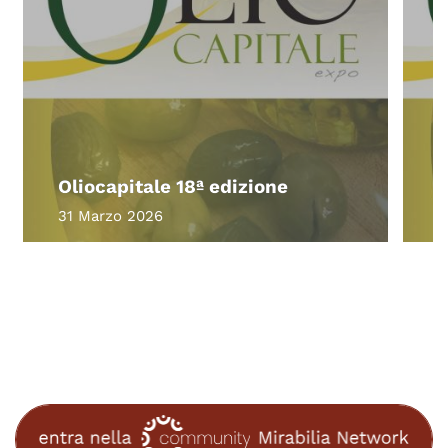
M
Oliocapitale 18ª edizione
e
31 Marzo 2026
4