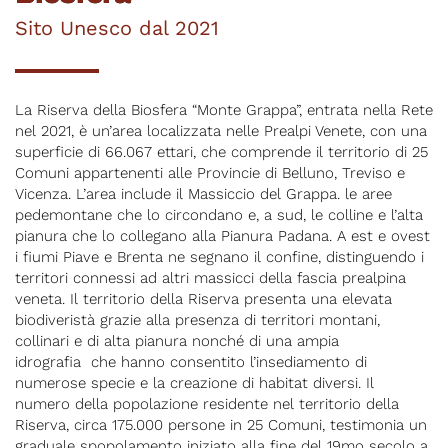
Sito Unesco dal 2021
La Riserva della Biosfera “Monte Grappa”, entrata nella Rete 
nel 2021, è un’area localizzata nelle Prealpi Venete, con una 
superficie di 66.067 ettari, che comprende il territorio di 25 
Comuni appartenenti alle Provincie di Belluno, Treviso e 
Vicenza. L’area include il Massiccio del Grappa. le aree 
pedemontane che lo circondano e, a sud, le colline e l’alta 
pianura che lo collegano alla Pianura Padana. A est e ovest 
i fiumi Piave e Brenta ne segnano il confine, distinguendo i 
territori connessi ad altri massicci della fascia prealpina 
veneta. Il territorio della Riserva presenta una elevata 
biodiveristà grazie alla presenza di territori montani, 
collinari e di alta pianura nonché di una ampia 
idrografia  che hanno consentito l’insediamento di 
numerose specie e la creazione di habitat diversi. Il 
numero della popolazione residente nel territorio della 
Riserva, circa 175.000 persone in 25 Comuni, testimonia un 
graduale spopolamento iniziato alla fine del 19mo secolo a 