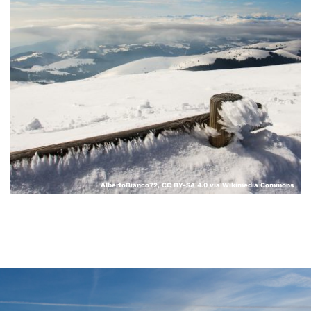
AlbertoBianco72, CC BY-SA 4.0 via Wikimedia Commons