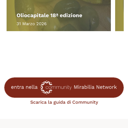
M
Oliocapitale 18ª edizione
e
31 Marzo 2026
4
Scarica la guida di Community