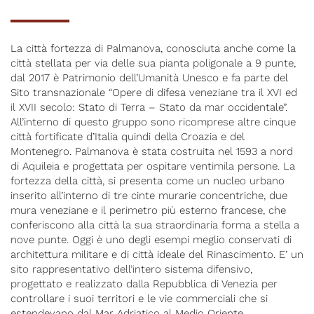
La città fortezza di Palmanova, conosciuta anche come la 
città stellata per via delle sua pianta poligonale a 9 punte, 
dal 2017 è Patrimonio dell’Umanità Unesco e fa parte del 
Sito transnazionale “Opere di difesa veneziane tra il XVI ed 
il XVII secolo: Stato di Terra – Stato da mar occidentale”. 
All’interno di questo gruppo sono ricomprese altre cinque 
città fortificate d’Italia quindi della Croazia e del 
Montenegro. Palmanova è stata costruita nel 1593 a nord 
di Aquileia e progettata per ospitare ventimila persone. La 
fortezza della città, si presenta come un nucleo urbano 
inserito all’interno di tre cinte murarie concentriche, due 
mura veneziane e il perimetro più esterno francese, che 
conferiscono alla città la sua straordinaria forma a stella a 
nove punte. Oggi è uno degli esempi meglio conservati di 
architettura militare e di città ideale del Rinascimento. E’ un 
sito rappresentativo dell’intero sistema difensivo, 
progettato e realizzato dalla Repubblica di Venezia per 
controllare i suoi territori e le vie commerciali che si 
estendevano dal Mar Adriatico al Medio Oriente.